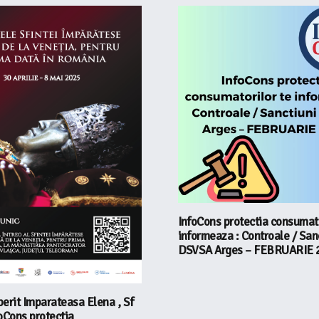
InfoCons protectia consumato
informeaza : Controale / San
DSVSA Arges – FEBRUARIE 
erit Imparateasa Elena , Sf
oCons protectia