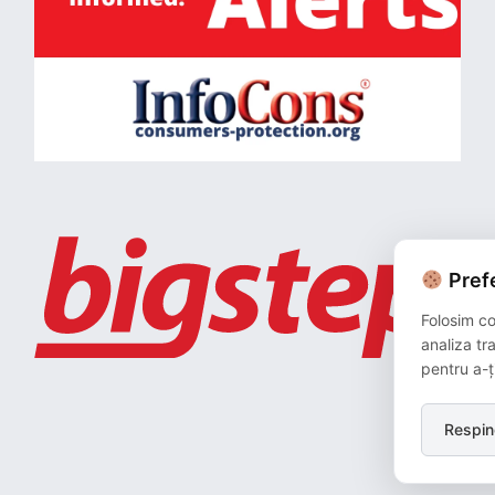
Prefe
Folosim co
analiza tr
pentru a-ț
Respin