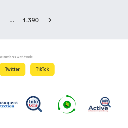
…
1.390
one numbers worldwide.
Twitter
TikTok