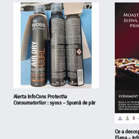
Alerta InfoCons Protectia
Consumatorilor : syoss – Spumă de păr
Ce a descop
Elena – Inf