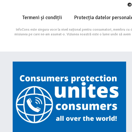
© 
Termeni și condiții
Protecția datelor personal
InfoCons este singura voce la nivel național pentru consumatori, membru cu 
misiunea pe care ne-am asumat-o. Viziunea noastră este o lume unde să avem cu 