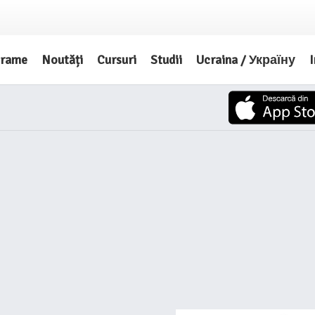
grame
Noutăți
Cursuri
Studii
Ucraina / Україну
I