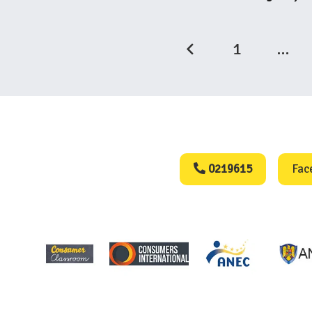
1
…
Consumers Protect
0219615
Fac