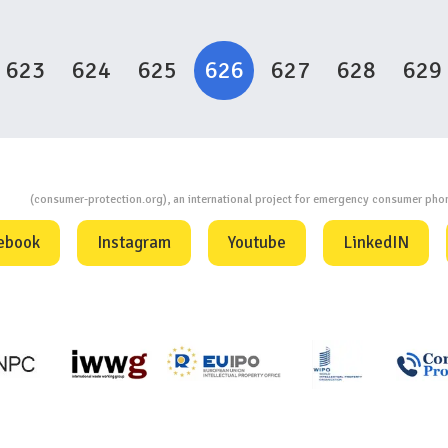
623
624
625
626
627
628
629
ion
(consumer-protection.org), an international project for emergency consumer ph
ebook
Instagram
Youtube
LinkedIN