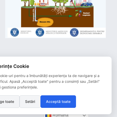
rințe Cookie
Plățile online efectuate pe acest site
sunt procesate de către Netopia Payments
și beneficiază de 3D-Secure.
okie-uri pentru a îmbunătăți experiența ta de navigare și a
aficul. Apasă „Acceptă toate" pentru a consimți sau „Setări"
i gestiona preferințele.
ge toate
Setări
Acceptă toate
Română