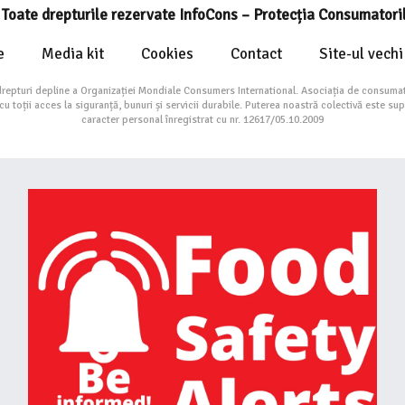
Toate drepturile rezervate InfoCons – Protecția Consumatori
e
Media kit
Cookies
Contact
Site-ul vechi
drepturi depline a Organizației Mondiale Consumers International. Asociația de consumat
toții acces la siguranță, bunuri și servicii durabile. Puterea noastră colectivă este su
caracter personal înregistrat cu nr. 12617/05.10.2009