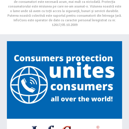
de consumatori este necesară acum, mai mult ca niciodată. Protecția
consumatorului este misiunea pe care ne-am asumat-o. Viziunea noastră este
o lume unde să avem cu toții acces la siguranță, bunuri și servicii durabile.
Puterea noastră colectivă este suportul pentru consumatorii din întreaga țară.
InfoCons este operator de date cu caracter personal înregistrat cu nr.
12617/05.10.2009