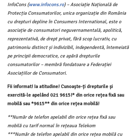
InfoCons (
www.infocons.ro
) – Asociație Națională de
Protecția Consumatorilor, unica organizație din România
cu drepturi depline în Consumers International, este o
asociație de consumatori neguvernamentală, apolitică,
reprezentativă, de drept privat, fără scop lucrativ, cu
patrimoniu distinct și indivizibil, independentă, întemeiată
pe principii democratice, ce apără drepturile
consumatorilor – membră fondatoare a Federației
Asociațiilor de Consumatori.
Fii informat! Ia atitudine! Cunoaște-ți drepturile și
exercită-le apelând 021 9615!* din orice rețea fixă sau
mobilă sau *9615** din orice rețea mobilă!
**Număr de telefon apelabil din orice rețea fixă sau
mobilă cu tarif normal în rețeaua Telekom
***Număr de telefon apelabil din orice rețea mobilă cu