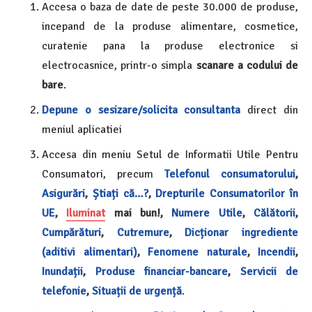
Accesa o baza de date de peste 30.000 de produse,
incepand de la produse alimentare, cosmetice,
curatenie pana la produse electronice si
electrocasnice, printr-o simpla
scanare a codului de
bare
.
Depune o sesizare/solicita consultanta
direct din
meniul aplicatiei
Accesa din meniu Setul de Informatii Utile Pentru
Consumatori, precum
Telefonul consumatorului
,
Asigurări
,
Știați că…?
,
Drepturile Consumatorilor în
UE
,
Iluminat
mai bun!,
Numere Utile
,
Călătorii
,
Cumpărături
,
Cutremure
,
Dicționar ingrediente
(aditivi alimentari)
,
Fenomene naturale
,
Incendii
,
Inundații
,
Produse financiar-bancare
,
Servicii de
telefonie
,
Situații de urgență
.