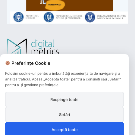
Preferințe Cookie
Folosim cookie-uri pentru a îmbunătăți experiența ta de navigare și a
analiza traficul. Apasă „Acceptă toate" pentru a consimți sau „Setări"
pentru a-ți gestiona preferințele.
Respinge toate
Plățile online efectuate pe acest site
sunt procesate de către Netopia Payments
Setări
și beneficiază de 3D-Secure.
Acceptă toate