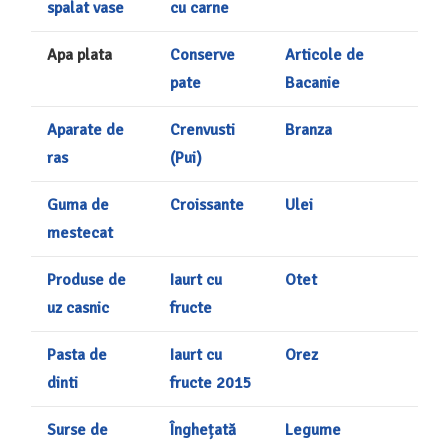
spalat vase
cu carne
Apa plata
Conserve
Articole de
pate
Bacanie
Aparate de
Crenvusti
Branza
ras
(Pui)
Guma de
Croissante
Ulei
mestecat
Produse de
Iaurt cu
Otet
uz casnic
fructe
Pasta de
Iaurt cu
Orez
dinti
fructe 2015
Surse de
Înghețată
Legume