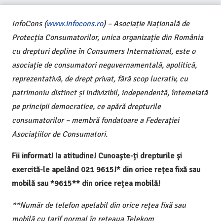
InfoCons (
www.infocons.ro
) – Asociație Națională de
Protecția Consumatorilor, unica organizație din România
cu drepturi depline în Consumers International, este o
asociație de consumatori neguvernamentală, apolitică,
reprezentativă, de drept privat, fără scop lucrativ, cu
patrimoniu distinct și indivizibil, independentă, întemeiată
pe principii democratice, ce apără drepturile
consumatorilor – membră fondatoare a Federației
Asociațiilor de Consumatori.
Fii informat! Ia atitudine! Cunoaște-ți drepturile și
exercită-le apelând 021 9615!* din orice rețea fixă sau
mobilă sau *9615** din orice rețea mobilă!
**Număr de telefon apelabil din orice rețea fixă sau
mobilă cu tarif normal în rețeaua Telekom