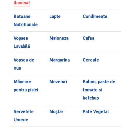
iluminat
Batoane
Lapte
Condimente
Nutritionale
Vopsea
Maioneza
Cafea
Lavabilă
Vopsea de
Margarina
Cereale
oua
Mâncare
Mezeluri
Bulion, paste de
pentru pisici
tomate si
ketchup
Servetele
Muștar
Pate Vegetal
Umede