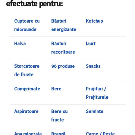
efectuate pentru:
Cuptoare cu
Băuturi
Ketchup
microunde
energizante
Halva
Băuturi
Iaurt
racoritoare
Storcatoare
96 produse
Snacks
de fructe
Comprimate
Bere
Prajituri /
Prajiturele
Aspiratoare
Bere cu
Seminte
fructe
Apa minerala
Branză
Carne / Peste