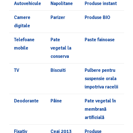
Autovehicule
Napolitane
Produse instant
Camere
Parizer
Produse BIO
digitale
Telefoane
Pate
Paste fainoase
mobile
vegetal la
conserva
TV
Biscuiti
Pulbere pentru
suspensie orala
impotriva racelii
Deodorante
Pâine
Pate vegetal în
membrană
artificială
Fixativ
Ceai 2013
Produse