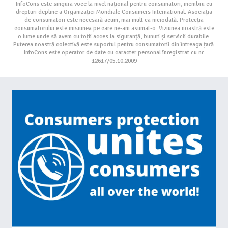
InfoCons este singura voce la nivel național pentru consumatori, membru cu
drepturi depline a Organizației Mondiale Consumers International. Asociația
de consumatori este necesară acum, mai mult ca niciodată. Protecția
consumatorului este misiunea pe care ne-am asumat-o. Viziunea noastră este
o lume unde să avem cu toții acces la siguranță, bunuri și servicii durabile.
Puterea noastră colectivă este suportul pentru consumatorii din întreaga țară.
InfoCons este operator de date cu caracter personal înregistrat cu nr.
12617/05.10.2009