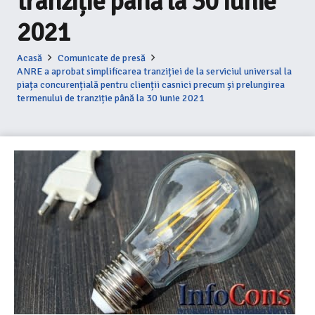
tranziție până la 30 iunie
2021
Acasă
Comunicate de presă
ANRE a aprobat simplificarea tranziției de la serviciul universal la
piața concurențială pentru clienții casnici precum și prelungirea
termenului de tranziție până la 30 iunie 2021