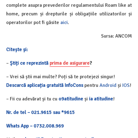
complete asupra prevederilor regulamentului Roam like at
home, precum și drepturile și obligațiile utilizatorilor și
operatorilor pot fi găsite
aici
.
Sursa: ANCOM
Citește și:
–
Știți ce reprezintă
prima de asigurare
?
– Vrei să știi mai multe? Poți să te protejezi singur!
Descarcă aplicația gratuită InfoCons
pentru
Android
și
IOS
!
– Fii cu adevărat și tu cu
o9atitudine
și
ia atitudine
!
Nr. de tel – 021.9615 sau *9615
Whats App – 0732.008.969