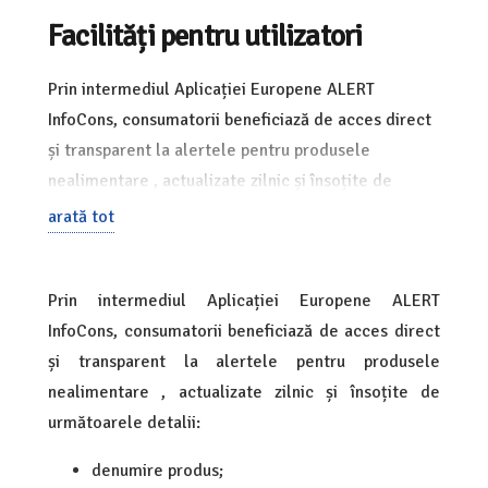
Facilități pentru utilizatori
Prin intermediul Aplicației Europene ALERT
InfoCons, consumatorii beneficiază de acces direct
și transparent la alertele pentru produsele
nealimentare , actualizate zilnic și însoțite de
următoarele detalii:
arată tot
denumire produs;
țara vizată;
Prin intermediul Aplicației Europene ALERT
InfoCons, consumatorii beneficiază de acces direct
gradul de risc;
și transparent la alertele pentru produsele
originea produsului;
nealimentare , actualizate zilnic și însoțite de
data la care intră alerta în vigoare;
următoarele detalii:
imaginea cu produsul ce face obiectul alertei
denumire produs;