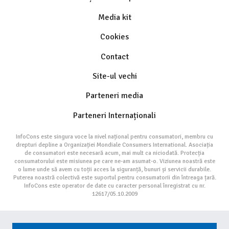
Media kit
Cookies
Contact
Site-ul vechi
Parteneri media
Parteneri Internaționali
InfoCons este singura voce la nivel național pentru consumatori, membru cu
drepturi depline a Organizației Mondiale Consumers International. Asociația
de consumatori este necesară acum, mai mult ca niciodată. Protecția
consumatorului este misiunea pe care ne-am asumat-o. Viziunea noastră este
o lume unde să avem cu toții acces la siguranță, bunuri și servicii durabile.
Puterea noastră colectivă este suportul pentru consumatorii din întreaga țară.
InfoCons este operator de date cu caracter personal înregistrat cu nr.
12617/05.10.2009