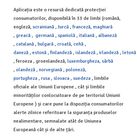
Aplicația este o resursă dedicată protecției
consumatorilor, disponibilă în 33 de limbi (română,
engleză,
ucrainiană
,
turcă
,
franceză
,
maghiară
,
greacă
,
germană
,
spaniolă
,
italiană
,
albaneză
,
catalană
,
bulgară
,
croată
,
cehă
,
daneză
,
estonă
,
finlandeză
,
islandeză
,
irlandeză
,
letonă
, feroeza , groenlandeză,
luxemburgheza,
sârbă
,
olandeză
,
norvegiană
,
poloneză,
portugheza
,
rusa
,
slovaca
,
suedeza
, limbile
oficiale ale Uniunii Europene , cât și limbile
minorităților conlocuitoare de pe teritoriul Uniunii
Europene ) și care pune la dispoziția consumatorilor
alerte zilnice referitoare la siguranța produselor
nealimentare, semnalate atât de Uniunea
Europeană cât și de alte țări.