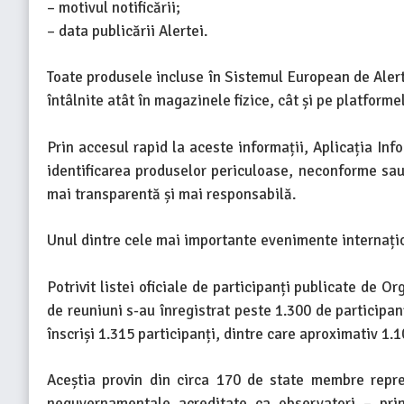
– motivul notificării;
– data publicării Alertei.
Toate produsele incluse în Sistemul European de Alertă
întâlnite atât în magazinele fizice, cât și pe platform
Prin accesul rapid la aceste informații, Aplicația Inf
identificarea produselor periculoase, neconforme sau 
mai transparentă și mai responsabilă.
Unul dintre cele mai importante evenimente internațio
Potrivit listei oficiale de participanți publicate de 
de reuniuni s-au înregistrat peste 1.300 de participanț
înscriși 1.315 participanți, dintre care aproximativ 1
Aceștia provin din circa 170 de state membre repre
neguvernamentale acreditate ca observatori – prin