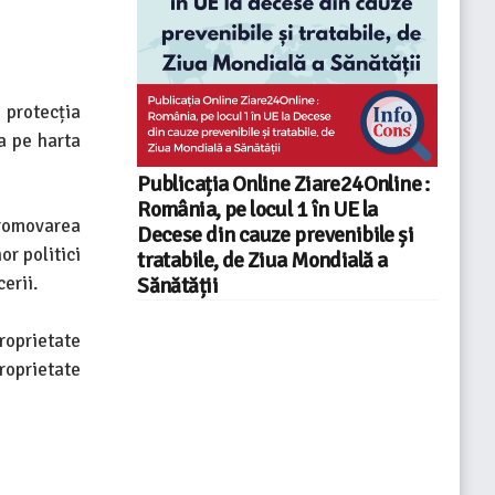
 protecția
a pe harta
Publicația Online Ziare24Online :
România, pe locul 1 în UE la
promovarea
Decese din cauze prevenibile și
or politici
tratabile, de Ziua Mondială a
erii.
Sănătății
roprietate
roprietate