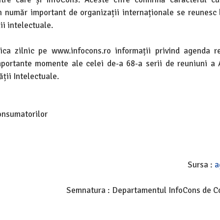
 un număr important de organizații internaționale se reunesc
ii intelectuale.
ica zilnic pe www.infocons.ro informații privind agenda re
mportante momente ale celei de-a 68-a serii de reuniuni a 
ții Intelectuale.
onsumatorilor
Sursa :
a
Semnatura : Departamentul InfoCons de 