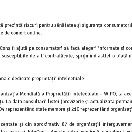
 prezintă riscuri pentru sănătatea și siguranța consumatorilo
ele de comerț online.
oCons îi ajută pe consumatori să facă alegeri informate și co
susceptibile de a fi contrafăcute, sprijinind astfel o piață m
nale dedicate proprietății intelectuale
Organizația Mondială a Proprietății Intelectuale – WIPO, la ac
i. La data consultării listei (provizorie și actualizată perma
.104 reprezentând state membre și 210 reprezentând organizați
zentate și din aproximativ 87 de organizații interguverna
tre care și InfoCons. Aceste cifre confirmă caracterul c