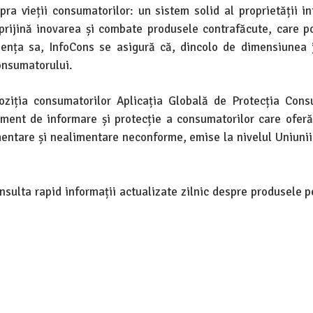
ra vieții consumatorilor: un sistem solid al proprietății in
sprijină inovarea și combate produsele contrafăcute, care p
ezența sa, InfoCons se asigură că, dincolo de dimensiunea j
onsumatorului.
poziția consumatorilor Aplicația Globală de Protecția Cons
ument de informare și protecție a consumatorilor care oferă
imentare și nealimentare neconforme, emise la nivelul Uniuni
onsulta rapid informații actualizate zilnic despre produsele p