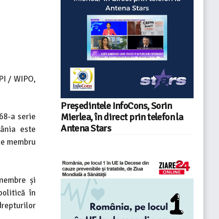
PI / WIPO,
Președintele InfoCons, Sorin
68-a serie
Mierlea, în direct prin telefon la
Antena Stars
ânia este
e membru
 membre și
olitică în
repturilor