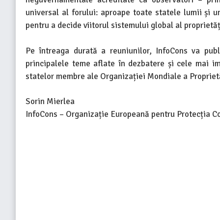
universal al forului: aproape toate statele lumii și
pentru a decide viitorul sistemului global al proprietăț
Pe întreaga durată a reuniunilor, InfoCons va publ
principalele teme aflate în dezbatere și cele mai i
statelor membre ale Organizației Mondiale a Proprietă
Sorin Mierlea
InfoCons – Organizație Europeană pentru Protecția C