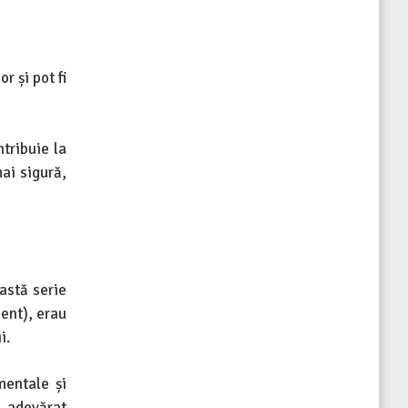
r și pot fi
ntribuie la
ai sigură,
eastă serie
nent), erau
i.
mentale și
u adevărat