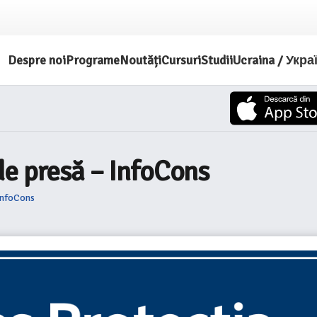
Despre noi
Programe
Noutăți
Cursuri
Studii
Ucraina / Укра
de presă – InfoCons
InfoCons