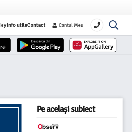
їну
Info utile
Contact
Contul Meu
Pe același subiect