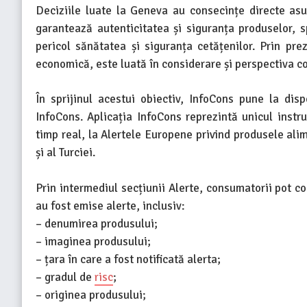
Deciziile luate la Geneva au consecințe directe asup
garantează autenticitatea și siguranța produselor, 
pericol sănătatea și siguranța cetățenilor. Prin pr
economică, este luată în considerare și perspectiva c
În sprijinul acestui obiectiv, InfoCons pune la dis
InfoCons. Aplicația InfoCons reprezintă unicul instr
timp real, la Alertele Europene privind produsele al
și al Turciei.
Prin intermediul secțiunii Alerte, consumatorii pot c
au fost emise alerte, inclusiv:
– denumirea produsului;
– imaginea produsului;
– țara în care a fost notificată alerta;
– gradul de
risc
;
– originea produsului;