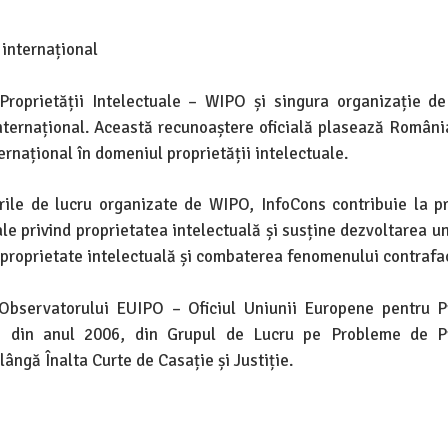
 internațional
oprietății Intelectuale – WIPO și singura organizație de
nternațional. Această recunoaștere oficială plasează Români
ternațional în domeniul proprietății intelectuale.
purile de lucru organizate de WIPO, InfoCons contribuie la 
le privind proprietatea intelectuală și susține dezvoltarea un
 proprietate intelectuală și combaterea fenomenului contrafac
Observatorului EUIPO – Oficiul Uniunii Europene pentru P
ncă din anul 2006, din Grupul de Lucru pe Probleme de P
ângă Înalta Curte de Casație și Justiție.