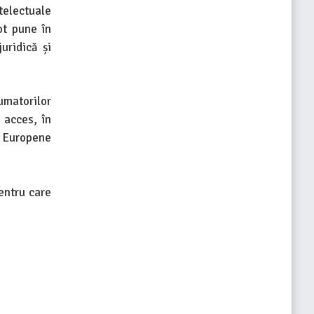
telectuale
ot pune în
uridică și
umatorilor
 acces, în
i Europene
entru care