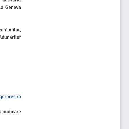
 la Geneva
uniunilor,
Adunărilor
gerpres.ro
Comunicare