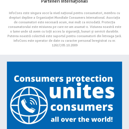
Parteneri Internaționali
InfoCons este singura voce la nivel național pentru consumatori, membru cu
drepturi depline a Organizației Mondiale Consumers International. Asociația
de consumatori este necesară acum, mai mult ca niciodată. Protecția
consumatorului este misiunea pe care ne-am asumat-o. Viziunea noastră este
o lume unde să avem cu toții acces la siguranță, bunuri și servicii durabile.
Puterea noastră colectivă este suportul pentru consumatorii din întreaga țară.
InfoCons este operator de date cu caracter personal înregistrat cu nr.
12617/05.10.2009