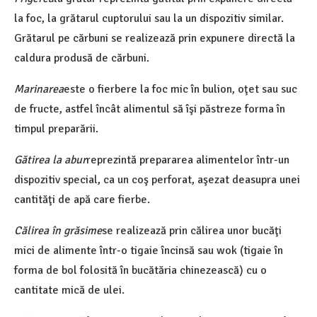
la foc, la grătarul cuptorului sau la un dispozitiv similar.
Grătarul pe cărbuni se realizează prin expunere directă la
caldura produsă de cărbuni.
Marinarea
este o fierbere la foc mic în bulion, oţet sau suc
de fructe, astfel încât alimentul să îşi păstreze forma în
timpul preparării.
Gătirea la abur
reprezintă prepararea alimentelor într-un
dispozitiv special, ca un coş perforat, aşezat deasupra unei
cantităţi de apă care fierbe.
Călirea în grăsime
se realizează prin călirea unor bucăţi
mici de alimente într-o tigaie încinsă sau wok (tigaie în
forma de bol folosită în bucătăria chinezească) cu o
cantitate mică de ulei.