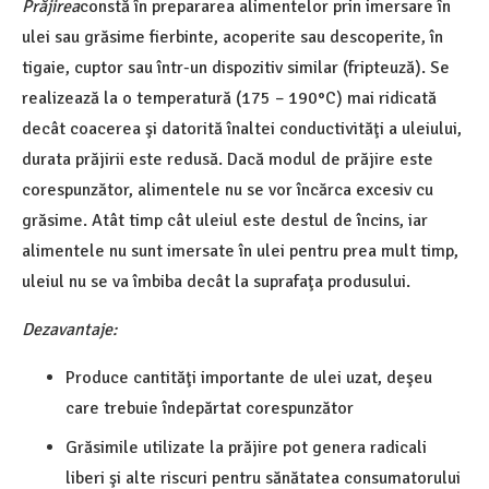
Prăjirea
constă în prepararea alimentelor prin imersare în
ulei sau grăsime fierbinte, acoperite sau descoperite, în
tigaie, cuptor sau într-un dispozitiv similar (fripteuză). Se
realizează la o temperatură (175 – 190°C) mai ridicată
decât coacerea şi datorită înaltei conductivităţi a uleiului,
durata prăjirii este redusă. Dacă modul de prăjire este
corespunzător, alimentele nu se vor încărca excesiv cu
grăsime. Atât timp cât uleiul este destul de încins, iar
alimentele nu sunt imersate în ulei pentru prea mult timp,
uleiul nu se va îmbiba decât la suprafaţa produsului.
Dezavantaje:
Produce cantităţi importante de ulei uzat, deşeu
care trebuie îndepărtat corespunzător
Grăsimile utilizate la prăjire pot genera radicali
liberi şi alte riscuri pentru sănătatea consumatorului