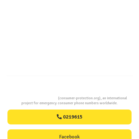
Dezlegare la pește în Postul Adormirii Maicii Domnului !
Studiu comparativ – Ton în suc propriu : până la 27 g
proteine și doar 122 kcal la 100 grame !
Consumers Protection
(consumer-protection.org), an international
project for emergency consumer phone numbers worldwide.
0219615
Facebook