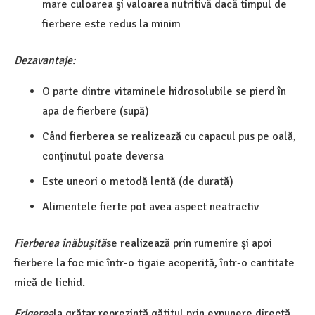
mare culoarea şi valoarea nutritivă dacă timpul de
fierbere este redus la minim
Dezavantaje:
O parte dintre vitaminele hidrosolubile se pierd în
apa de fierbere (supă)
Când fierberea se realizează cu capacul pus pe oală,
conţinutul poate deversa
Este uneori o metodă lentă (de durată)
Alimentele fierte pot avea aspect neatractiv
Fierberea înăbuşită
se realizează prin rumenire şi apoi
fierbere la foc mic într-o tigaie acoperită, într-o cantitate
mică de lichid.
Frigerea
la grătar reprezintă gătitul prin expunere directă