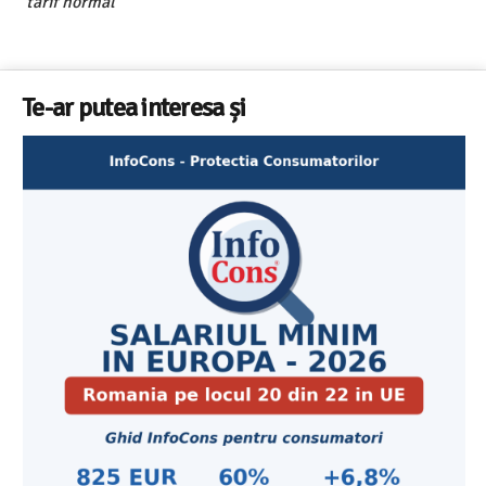
tarif normal
Te-ar putea interesa și
Cele mai bune masini de spalat vase independente
Aplicatia InfoCons