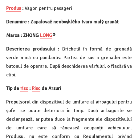
Produs
:
Vagon pentru pasageri
Denumire : Zapalovač neobvyklého tvaru malý granát
Marca : ZHONG
LONG
®
Descrierea produsului :
Brichetă în formă de grenadă
verde mică cu pandantiv. Partea de sus a grenadei este
butonul de operare. După deschiderea vârfului, o flacără va
clipi.
Tip de
risc
:
Risc
de Arsuri
Propulsorul din dispozitivul de umflare al airbagului pentru
șofer se poate deteriora în timp. Dacă airbagurile se
declanșează, ar putea duce la fragmente ale dispozitivului
de umflare care să rănească ocupanții vehiculului.
Produsul nu este conform cu Regulamentul privind