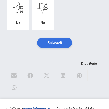
Da
Nu
Salvează
Distribuie
InfoCons (
www.infocons.ro
) – Asociație Națională de