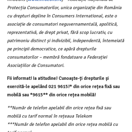
Protecția Consumatorilor, unica organizație din România
cu drepturi depline în Consumers International, este o
asociație de consumatori neguvernamentală, apolitică,
reprezentativă, de drept privat, fără scop lucrativ, cu
patrimoniu distinct și indivizibil, independentă, întemeiată
pe principii democratice, ce apără drepturile
consumatorilor – membră fondatoare a Federației
Asociațiilor de Consumatori.
Fii informat! Ia atitudine! Cunoaște-ți drepturile și
exercită-le apelând 021 9615!* din orice rețea fixă sau
mobilă sau *9615** din orice rețea mobilă!
**Număr de telefon apelabil din orice rețea fixă sau
mobilă cu tarif normal în rețeaua Telekom
***Număr de telefon apelabil din orice rețea mobilă cu