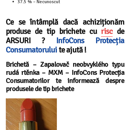
37.5 % – Necunoscut
Ce se întâmplă dacă achiziționăm
produse de tip brichete cu
risc
de
ARSURI
?
InfoCons
Protecția
Consumatorului
te ajută !
Brichetă – Zapalovač neobvyklého typu
rudá rtěnka – MXM –
InfoCons Protecția
Consumatorilor te informează despre
produsele de tip brichete