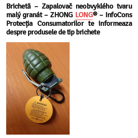
Brichetă – Zapalovač neobvyklého tvaru
malý granát – ZHONG
LONG
® –
InfoCons
Protecția Consumatorilor te informeaza
despre produsele de tip brichete