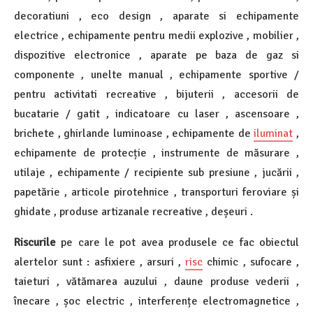
decoratiuni , eco design , aparate si echipamente
electrice , echipamente pentru medii explozive , mobilier ,
dispozitive electronice , aparate pe baza de gaz si
componente , unelte manual , echipamente sportive /
pentru activitati recreative , bijuterii , accesorii de
bucatarie / gatit , indicatoare cu laser , ascensoare ,
brichete , ghirlande luminoase , echipamente de
iluminat
,
echipamente de protecție , instrumente de măsurare ,
utilaje , echipamente / recipiente sub presiune , jucării ,
papetărie , articole pirotehnice , transporturi feroviare și
ghidate , produse artizanale recreative , deșeuri .
Riscurile
pe care le pot avea produsele ce fac obiectul
alertelor sunt : asfixiere , arsuri ,
risc
chimic , sufocare ,
taieturi , vătămarea auzului , daune produse vederii ,
înecare , șoc electric , interferențe electromagnetice ,