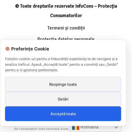
© Toate drepturile rezervate InfoCons – Protecția
Consumatorilor
Termeni și condiții
Protecția datelor personale
Preferințe Cookie
Media kit
Folosim cookie-uri pentru a îmbunătăți experiența ta de navigare și a
Cookies
analiza traficul. Apasă „Acceptă toate" pentru a consimți sau „Setări"
pentru a-ți gestiona preferințele.
Contact
Site-ul vechi
Respinge toate
Parteneri media
Setări
Parteneri Internaționali
Acceptă toate
InfoCons este singura voce la nivel național pentru consumatori, membru cu
drepturi depline a Organizației Mondiale Consumers International. Asociația
Română
de consumatori este necesară acum, mai mult ca niciodată. Protecția