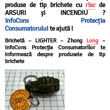
produse de tip brichete cu
risc
de
ARSURI și INCENDIU
?
InfoCons
Protecția
Consumatorului
te ajută !
Brichetă – LIGHTER
–
Zhong
Long
–
InfoCons Protecția Consumatorilor te
informează despre
produsele de tip
brichete