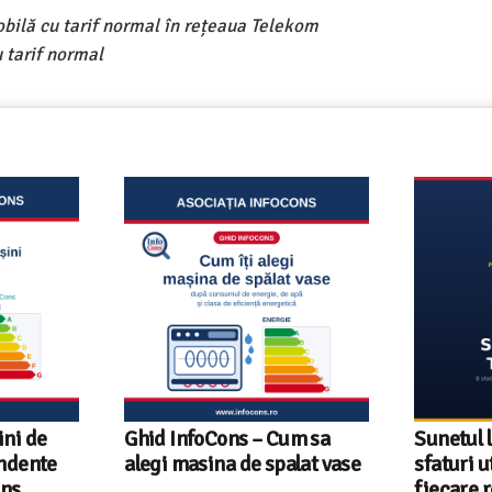
obilă cu tarif normal în rețeaua Telekom
 tarif normal
foCons – Cum sa
Sunetul la televizor- 8
asina de spalat vase
sfaturi utile ca să auzi clar
fiecare replică – ghid