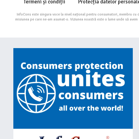
Termeni și condiții
Protecția datelor personal
InfoCons este singura voce la nivel național pentru consumatori, membru cu 
misiunea pe care ne-am asumat-o. Viziunea noastră este o lume unde să avem cu 