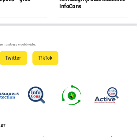
InfoCons
din energia electric
one numbers worldwide.
Twitter
TikTok
lor