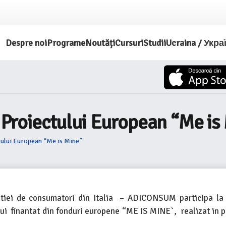
Despre noi
Programe
Noutăți
Cursuri
Studii
Ucraina / Укра
l Proiectului European “Me is
ctului European “Me is Mine”
atiei de consumatori din Italia – ADICONSUM participa la 
lui finantat din fonduri europene “ME IS MINE`, realizat in p