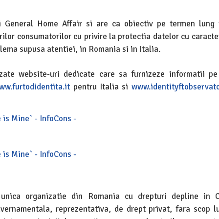
ui General Home Affair si are ca obiectiv pe termen lung
rilor consumatorilor cu privire la protectia datelor cu caract
lema supusa atentiei, in Romania si in Italia.
lizate website-uri dedicate care sa furnizeze informatii pe
ww.furtodidentita.it
pentru Italia si
www.identityftobservato
 unica organizatie din Romania cu drepturi depline in 
vernamentala, reprezentativa, de drept privat, fara scop lu