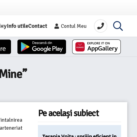
їну
Info utile
Contact
Contul Meu
 Mine”
Pe același subiect
intalnirea
arteneriat