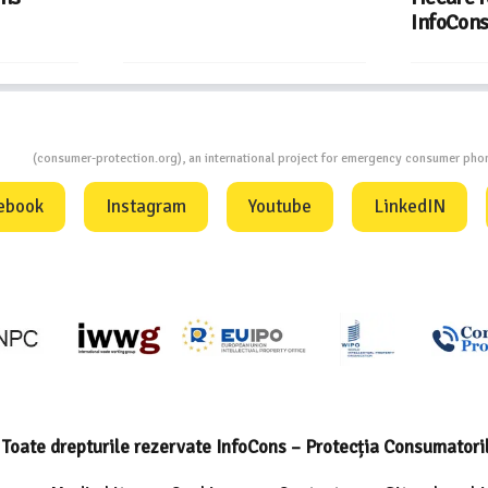
InfoCons
ion
(consumer-protection.org), an international project for emergency consumer ph
ebook
Instagram
Youtube
LinkedIN
Toate drepturile rezervate InfoCons – Protecția Consumatori