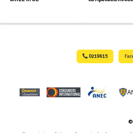
Consumers Protect
0219615
Fac
© 