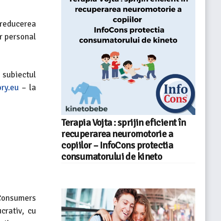
 reducerea
er personal
 subiectul
ry.eu
– la
Terapia Vojta : sprijin eficient în
recuperarea neuromotorie a
copiilor – InfoCons protectia
consumatorului de kineto
Consumers
crativ, cu