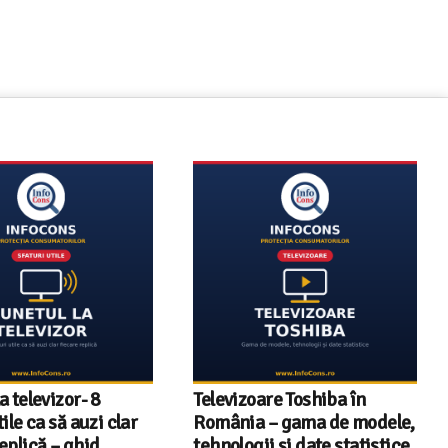
Televizoare Toshiba în
InfoCons – 243 de
România – gama de modele,
documente de acred
tehnologii și date statistice
pentru certificatele 