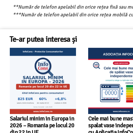
**Număr de telefon apelabil din orice rețea fixă sau m
***Număr de telefon apelabil din orice rețea mobilă cu
Te-ar putea interesa și
 Europa in
Cele mai bune masini de
Ghid In
e locul 20
spalat vase independente
alegi m
cu Aplicatia InfoCons