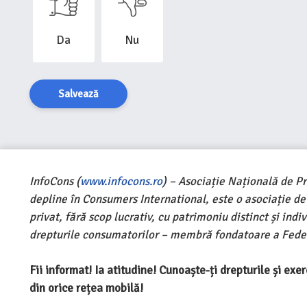
Da
Nu
Salvează
InfoCons (
www.infocons.ro
) – Asociație Națională de P
depline în Consumers International, este o asociație d
privat, fără scop lucrativ, cu patrimoniu distinct și ind
drepturile consumatorilor – membră fondatoare a Feder
Fii informat! Ia atitudine! Cunoaște-ți drepturile și ex
din orice rețea mobilă!