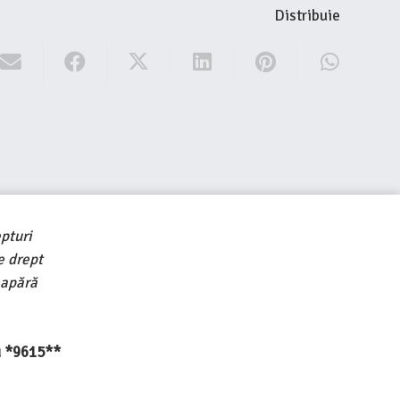
Distribuie
pturi
e drept
 apără
au *9615**