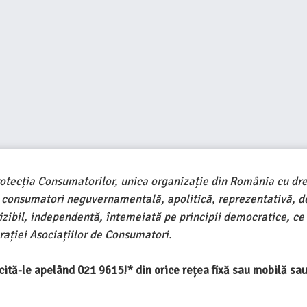
rotecția Consumatorilor, unica organizație din România cu dre
e consumatori neguvernamentală, apolitică, reprezentativă, d
ivizibil, independentă, întemeiată pe principii democratice, ce
ației Asociațiilor de Consumatori.
ercită-le apelând 021 9615!* din orice rețea fixă sau mobilă s