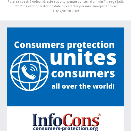
Puterea noastră colectivă este suportul pentru consumatorii din întreaga țară.
InfoCons este operator de date cu caracter personal înregistrat cu nr.
12617/05.10.2009