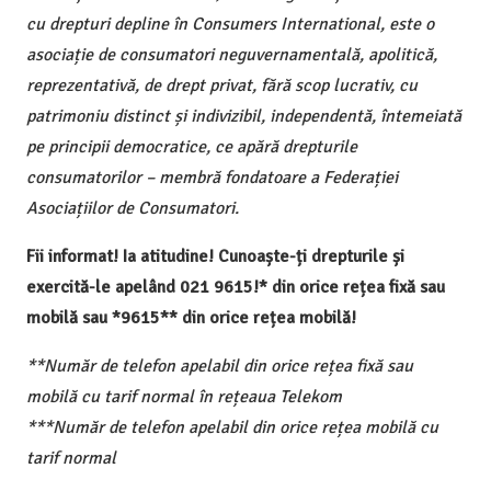
cu drepturi depline în Consumers International, este o
asociație de consumatori neguvernamentală, apolitică,
reprezentativă, de drept privat, fără scop lucrativ, cu
patrimoniu distinct și indivizibil, independentă, întemeiată
pe principii democratice, ce apără drepturile
consumatorilor – membră fondatoare a Federației
Asociațiilor de Consumatori.
Fii informat! Ia atitudine! Cunoaște-ți drepturile și
exercită-le apelând 021 9615!* din orice rețea fixă sau
mobilă sau *9615** din orice rețea mobilă!
**Număr de telefon apelabil din orice rețea fixă sau
mobilă cu tarif normal în rețeaua Telekom
***Număr de telefon apelabil din orice rețea mobilă cu
tarif normal