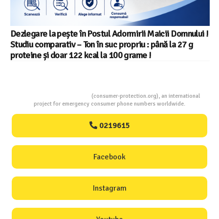
Dezlegare la pește în Postul Adormirii Maicii Domnului !
Studiu comparativ – Ton în suc propriu : până la 27 g
proteine și doar 122 kcal la 100 grame !
Consumers Protection
(consumer-protection.org), an international
project for emergency consumer phone numbers worldwide.
0219615
Facebook
Instagram