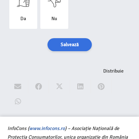
Da
Nu
Salvează
Distribuie
InfoCons (
www.infocons.ro
) – Asociație Națională de
Protecția Consumatorilor, unica organizație din România