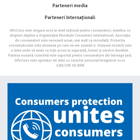
Parteneri media
Parteneri Internaționali
InfoCons este singura voce la nivel național pentru consumatori, membru cu
drepturi depline a Organizației Mondiale Consumers International. Asociația
de consumatori este necesară acum, mai mult ca niciodată. Protecția
consumatorului este misiunea pe care ne-am asumat-o. Viziunea noastră este
o lume unde să avem cu toții acces la siguranță, bunuri și servicii durabile.
Puterea noastră colectivă este suportul pentru consumatorii din întreaga țară.
InfoCons este operator de date cu caracter personal înregistrat cu nr.
12617/05.10.2009