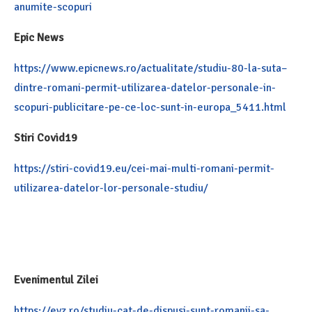
anumite-scopuri
Epic News
https://www.epicnews.ro/actualitate/studiu-80-la-suta–
dintre-romani-permit-utilizarea-datelor-personale-in-
scopuri-publicitare-pe-ce-loc-sunt-in-europa_5411.html
Stiri Covid19
https://stiri-covid19.eu/cei-mai-multi-romani-permit-
utilizarea-datelor-lor-personale-studiu/
Evenimentul Zilei
https://evz.ro/studiu-cat-de-dispusi-sunt-romanii-sa-