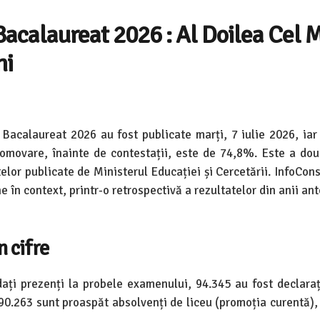
acalaureat 2026 : Al Doilea Cel 
ni
Bacalaureat 2026 au fost publicate marți, 7 iulie 2026, iar 
omovare, înainte de contestații, este de 74,8%. Este a do
telor publicate de Ministerul Educației și Cercetării. InfoCon
e în context, printr-o retrospectivă a rezultatelor din anii ant
n cifre
idați prezenți la probele examenului, 94.345 au fost declarați
 90.263 sunt proaspăt absolvenți de liceu (promoția curentă),