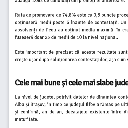
adaugă 4.082 de candidați din promoțiile anterioare.
Rata de promovare de 74,8% este cu 0,5 puncte proce
obținuseră medii peste 6 înainte de contestații. Un 
absolvenți de liceu au obținut media maximă, în creș
fuseseră doar 23 de medii de 10 la nivel național.
Este important de precizat că aceste rezultate sunt 
crește ușor după soluționarea contestațiilor, așa cum s
Cele mai bune și cele mai slabe jud
La nivel de județe, potrivit datelor de dinaintea cont
Alba și Brașov, în timp ce județul Ilfov a rămas pe ul
și confirmă, an de an, decalajele existente între d
maturitate.