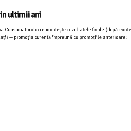
n ultimii ani
ia Consumatorului reamintește rezultatele finale (după contes
didații — promoția curentă împreună cu promoțiile anterioare: