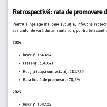
Retrospectivă: rata de promovare di
Pentru a înțelege mai bine evoluția, InfoCons Protecț
sesiunilor de vară din anii anteriori, pentru toți can
2024
Înscriși: 134.414
Prezenți: 130.041
Reușiți (după contestații): 101.725
Rata finală de promovare: 78,2%
2023
Înscriși: 130.522