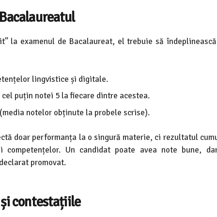
 Bacalaureatul
șit” la examenul de Bacalaureat, el trebuie să îndeplinească
nțelor lingvistice și digitale.
cel puțin notei 5 la fiecare dintre acestea.
(media notelor obținute la probele scrise).
ectă doar performanța la o singură materie, ci rezultatul cumu
rii competențelor. Un candidat poate avea note bune, da
 declarat promovat.
și contestațiile