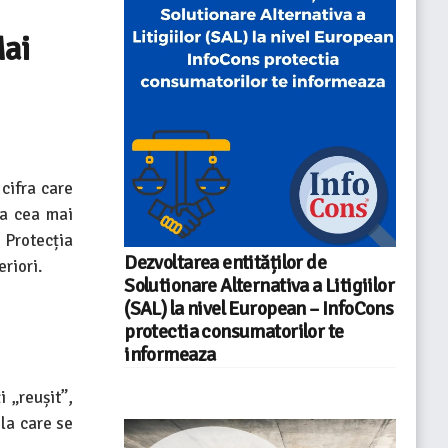
Mai
cifra care
ua cea mai
s Protecția
Dezvoltarea entităților de
eriori.
Solutionare Alternativa a Litigiilor
(SAL) la nivel European – InfoCons
protectia consumatorilor te
informeaza
 „reușit”,
 la care se