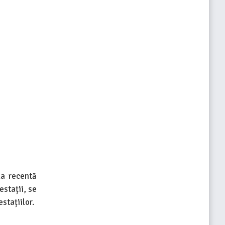
da recentă
estații, se
stațiilor.