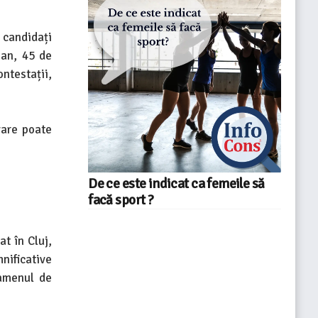
 candidați
 an, 45 de
ntestații,
vare poate
De ce este indicat ca femeile să
facă sport ?
at în Cluj,
mnificative
xamenul de