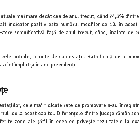
ntuale mai mare decât cea de anul trecut, când 74,3% dintre
alt indicator pozitiv este numărul mediilor de 10: în acest
tere semnificativă față de anul trecut, când, înainte de co
cele inițiale, înainte de contestații. Rata finală de promo
-a întâmplat și în anii precedenți.
ețe
estațiilor, cele mai ridicate rate de promovare s-au înregistr
timul loc la acest capitol. Diferențele dintre județe rămân se
iferite zone ale țării în ceea ce privește rezultatele la e