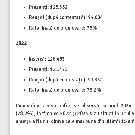
Prezenți: 125.352
Reușiți (după contestații): 94.004
Rata finală de promovare: 75%
2022
Înscriși: 126.453
Prezenți: 121.473
Reușiți (după contestații): 91.332
Rata finală de promovare: 75,2%
Comparând aceste cifre, se observă că anul 2024 
(78,2%), în timp ce 2022 și 2023 s-au situat în jurul 
anunță a fi unul dintre cele mai bune din ultimii 15 ani