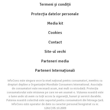
Termeni și condiții
Protecția datelor personale
Media kit
Cookies
Contact
Site-ul vechi
Parteneri media
Parteneri Internaționali
InfoCons este singura voce la nivel național pentru consumatori, membru cu
drepturi depline a Organizației Mondiale Consumers International. Asociația
de consumatori este necesară acum, mai mult ca niciodată. Protecția
consumatorului este misiunea pe care ne-am asumat-o. Viziunea noastră este
o lume unde să avem cu toții acces la siguranță, bunuri și servicii durabile.
Puterea noastră colectivă este suportul pentru consumatorii din întreaga țară.
InfoCons este operator de date cu caracter personal înregistrat cu nr.
12617/05.10.2009