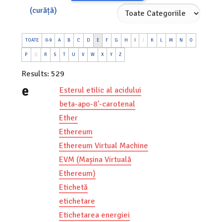
(curăță)
TOATE
0-9
A
B
C
D
E
F
G
H
I
J
K
L
M
N
O
P
Q
R
S
T
U
V
W
X
Y
Z
Results: 529
e
Esterul etilic al acidului
beta-apo-8'-carotenal
Ether
Ethereum
Ethereum Virtual Machine
EVM (Mașina Virtuală
Ethereum)
Etichetă
etichetare
Etichetarea energiei