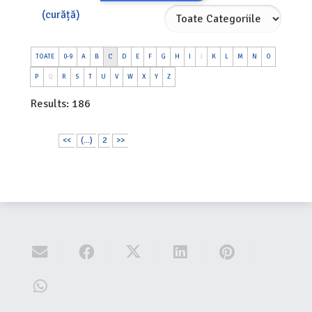
(curăță)
TOATE
0-9
A
B
C
D
E
F
G
H
I
J
K
L
M
N
O
P
Q
R
S
T
U
V
W
X
Y
Z
Results: 186
<<
(...)
2
>>