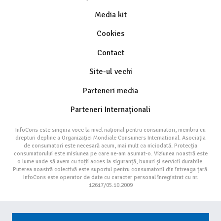
Media kit
Cookies
Contact
Site-ul vechi
Parteneri media
Parteneri Internaționali
InfoCons este singura voce la nivel național pentru consumatori, membru cu
drepturi depline a Organizației Mondiale Consumers International. Asociația
de consumatori este necesară acum, mai mult ca niciodată. Protecția
consumatorului este misiunea pe care ne-am asumat-o. Viziunea noastră este
o lume unde să avem cu toții acces la siguranță, bunuri și servicii durabile.
Puterea noastră colectivă este suportul pentru consumatorii din întreaga țară.
InfoCons este operator de date cu caracter personal înregistrat cu nr.
12617/05.10.2009